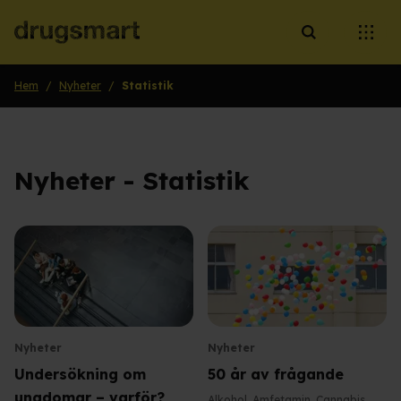
Öppna sökruta
Öppna
Hem
/
Nyheter
/
Statistik
Nyheter - Statistik
Nyheter
Nyheter
Undersökning om
50 år av frågande
ungdomar – varför?
Alkohol
,
Amfetamin
,
Cannabis
,