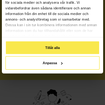
för sociala medier och analysera vår trafik. Vi
Kunskap
vidarebefordrar även sådana identifierare och annan
information från din enhet till de sociala medier och
Samhälle
annons- och analysföretag som vi samarbetar med.
Dessa kan i sin tur kombinera informationen med annan
Få hjälp
information som du har tillhandahållit eller som de har
samlat in när du har använt deras tjänster.
Berättelser
Tillåt alla
Nyheter
Om oss
Anpassa