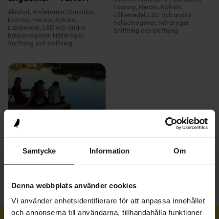
Ecstasy
,
Heroin
,
Kokain
,
Alkohol
,
Amfetamin
,
Cannabis
,
Läkemedel
,
LSD och andra
Ecstasy
,
Heroin
,
Kokain
,
hallucinogener
,
Nätdroger
,
Läkemedel
,
LSD och andra
Sniffning och boffning
hallucinogener
,
Nätdroger
,
Sniffning och boffning
Nyheter
Alkohol bland unga i
Samtycke
Information
Om
Europa
Alkohol
,
Statistik
Denna webbplats använder cookies
Vi använder enhetsidentifierare för att anpassa innehållet
och annonserna till användarna, tillhandahålla funktioner