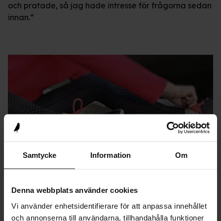
och pratade, så jag hade intresse för frågorna sedan
innan.”
Samtycke
Information
Om
Vad har du fått för reaktioner på
Denna webbplats använder cookies
detta?
Vi använder enhetsidentifierare för att anpassa innehållet
och annonserna till användarna, tillhandahålla funktioner