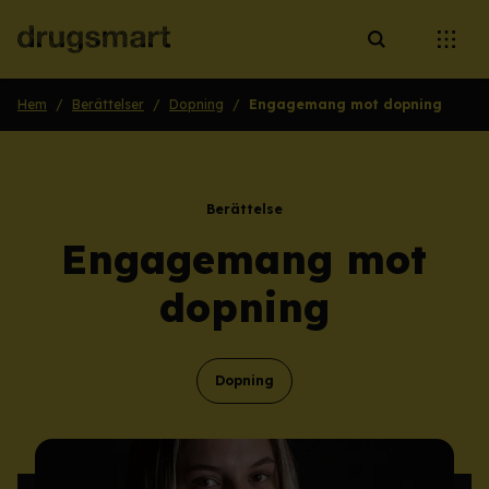
Öppna sökruta
Öppna
Hem
/
Berättelser
/
Dopning
/
Engagemang mot dopning
Berättelse
Engagemang mot
dopning
Dopning