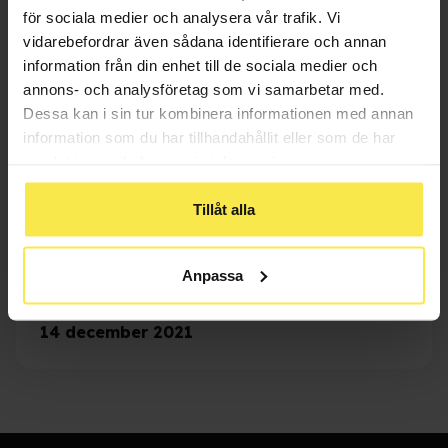
för sociala medier och analysera vår trafik. Vi
”Bara positiva! När jag har på mig 100% ren
vidarebefordrar även sådana identifierare och annan
hårdträning-kläderna på gymmet brukar folk komma
information från din enhet till de sociala medier och
fram och prata. Tjejerna som jag tränar tycker också
annons- och analysföretag som vi samarbetar med.
att det är roligt och har ställt en del frågor om det!”
Dessa kan i sin tur kombinera informationen med annan
information som du har tillhandahållit eller som de har
samlat in när du har använt deras tjänster.
Läs mer om dopning
Tillåt alla
Anpassa
Publicerad
14 december 2021