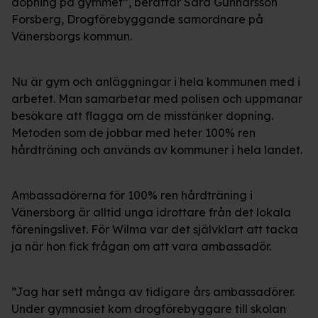
dopning på gymmet”, berättar Sara Gunnarsson
Forsberg, Drogförebyggande samordnare på
Vänersborgs kommun.
Nu är gym och anläggningar i hela kommunen med i
arbetet. Man samarbetar med polisen och uppmanar
besökare att flagga om de misstänker dopning.
Metoden som de jobbar med heter 100% ren
hårdträning och används av kommuner i hela landet.
Ambassadörerna för 100% ren hårdträning i
Vänersborg är alltid unga idrottare från det lokala
föreningslivet. För Wilma var det självklart att tacka
ja när hon fick frågan om att vara ambassadör.
”Jag har sett många av tidigare års ambassadörer.
Under gymnasiet kom drogförebyggare till skolan