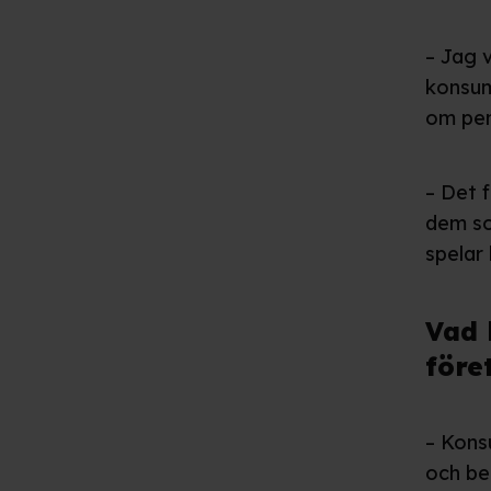
– Jag 
konsum
om pen
– Det f
dem so
spelar
Vad 
före
– Kons
och be