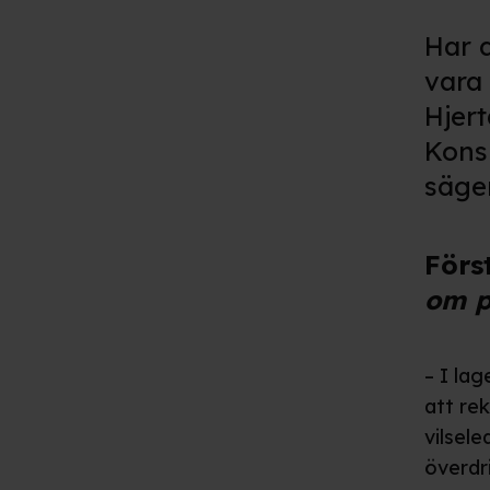
Har 
vara
Hjer
Kons
säge
Förs
om 
– I lag
att re
vilsel
överdr