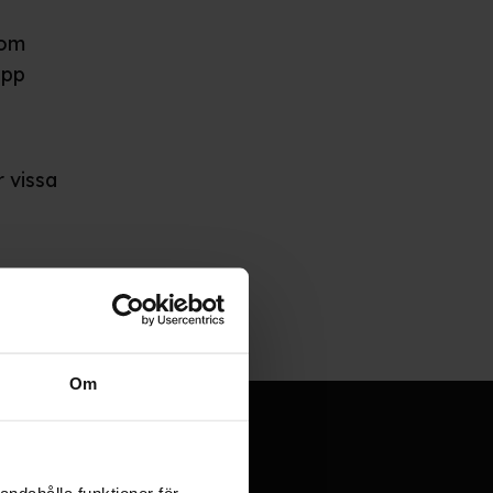
 om
app
 vissa
Om
andahålla funktioner för