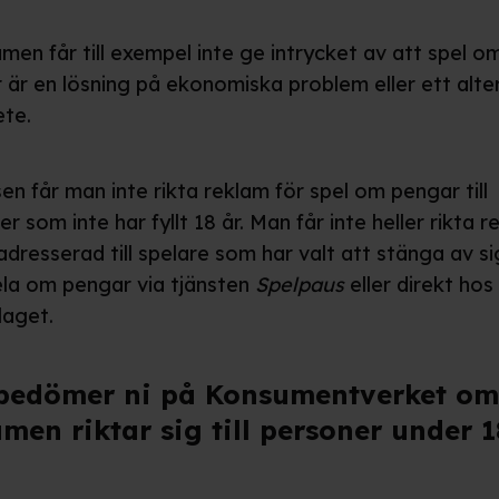
men får till exempel inte ge intrycket av att spel o
 är en lösning på ekonomiska problem eller ett alte
ete.
en får man inte rikta reklam för spel om pengar till
r som inte har fyllt 18 år. Man får inte heller rikta 
adresserad till spelare som har valt att stänga av si
ela om pengar via tjänsten
Spelpaus
eller direkt hos
laget.
bedömer ni på Konsumentverket om
amen riktar sig till personer under 1