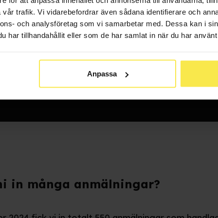
vår trafik. Vi vidarebefordrar även sådana identifierare och anna
nnons- och analysföretag som vi samarbetar med. Dessa kan i sin
har tillhandahållit eller som de har samlat in när du har använt 
nske känner många inte till att det
någonting man kan anmäla till oss
Anpassa
ni in många anmälningar?
r 2024 fick vi in totalt 550 anmälningar som handl