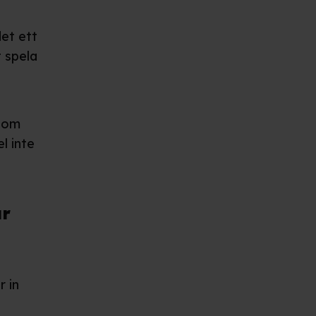
det ett
t spela
d om
l inte
år
 in