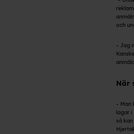
reklam
anmäln
och un
– Jag 
Kanske
anmäla 
När 
– Man 
lagar 
så kan
Hjertak