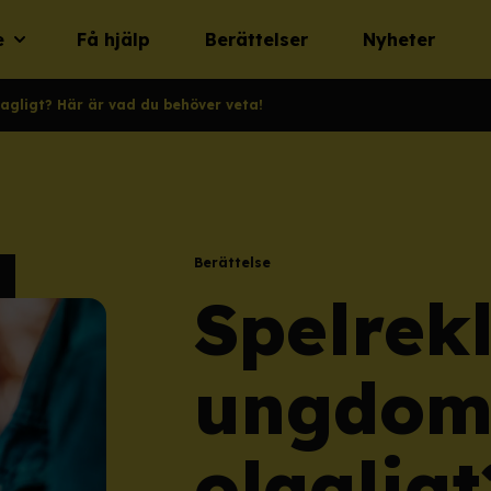
e
Få hjälp
Berättelser
Nyheter
agligt? Här är vad du behöver veta!
Berättelse
Spelrek
ungdom
olagligt