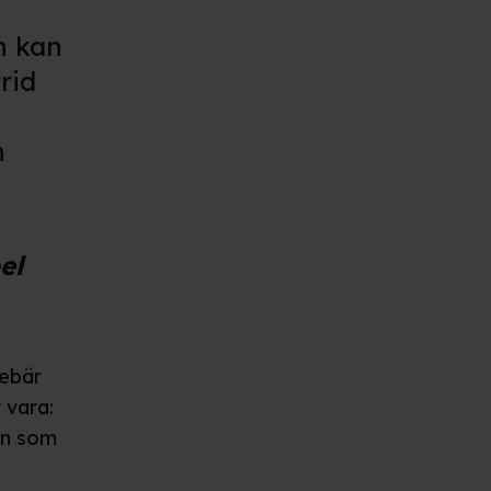
n kan
rid
n
el
nebär
 vara:
en som