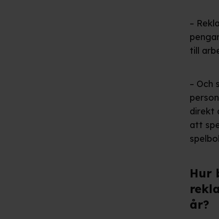
– Rekla
pengar
till arb
– Och s
persone
direkt 
att sp
spelbo
Hur 
rekl
år?