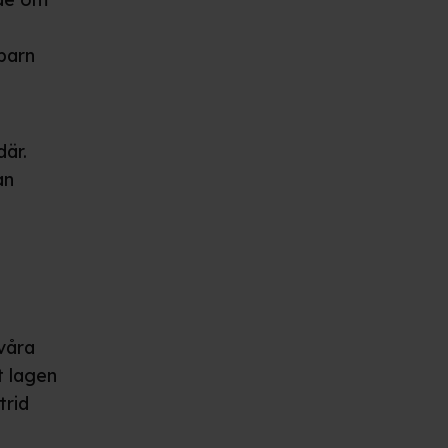
barn
där.
an
våra
t lagen
trid