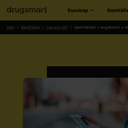
Kunskap
Samhäll
Hem
/
Berättelser
/
Lag och rätt
/
Spelreklam + ungdomar = ol