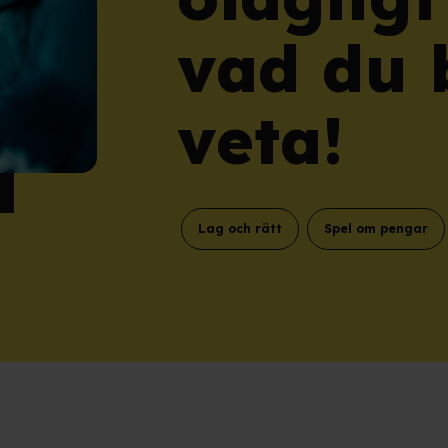
vad du 
veta!
Lag och rätt
Spel om pengar