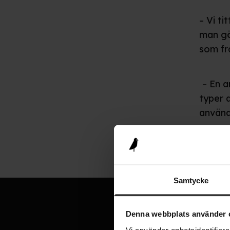
– Vi ti
man gör
som fra
– En a
typer 
använd
Samtycke
Denna webbplats använder 
Vi använder enhetsidentifierar