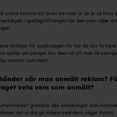
vill också betona att även om man är 18 år så finns 
entskydd i spellagstiftningen för den som väljer at
gar.
inns riktlinjer för spelbolagen för hur de ska ta han
m spelar om pengar hos dem så att man till exempe
 hur mycket som helst.
händer när man anmält reklam? F
taget veta vem som anmält?
umentverket granskar alla anmälningar som kommer
dömer om vi ska gå vidare med dem, säger Astrid