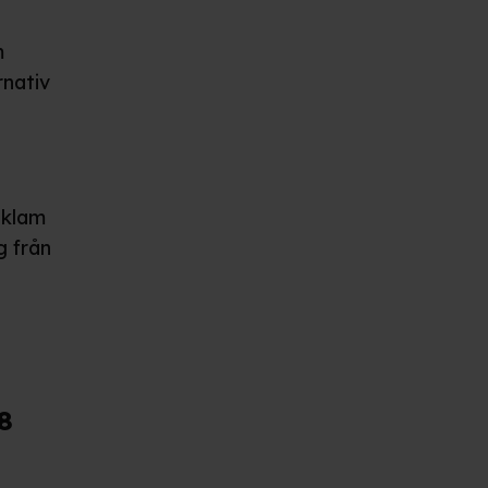
m
rnativ
reklam
g från
8