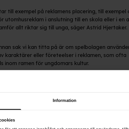
ttar till exempel på reklamens placering, till exempel
 utomhusreklam i anslutning till en skola eller i en 
mför allt riktar sig till unga, säger Astrid Hjertaker.
nnan sak vi kan titta på är om spelbolagen använder
av karaktärer eller företeelser i reklamen, som ofta
s inom ramen för ungdomars kultur.
Information
cookies
e för att anpassa innehållet och annonserna till användarna, tillh