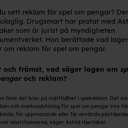
du sett reklam för spel om pengar? De
 olaglig. Drugsmart har pratat med Ast
taker som är jurist på myndigheten
umentverket. Hon berättade vad lage
r om reklam för spel om pengar.
t och främst, vad säger lagen om
sp
pengar
och reklam?
en finns det krav på måttfullhet i spelreklam. Det in
klam och marknadsföring för spel om pengar inte får
edande, för uppmanande eller får använda påståend
iver vinstchanserna, säger Astrid Hjertaker.