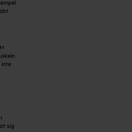
exempel
abbt
tt
uskeln
 inte
m
at sig