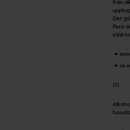
från a
uppbyg
Det gö
flera d
sänkta
skel
de s
(1)
Alkoho
huvuds