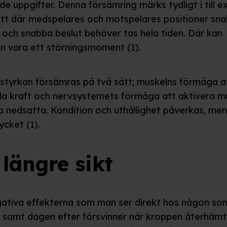
de uppgifter. Denna försämring märks tydligt i till 
ott där medspelares och motspelares positioner sn
 och snabba beslut behöver tas hela tiden. Där kan
en vara ett störningsmoment (1).
styrkan försämras på två sätt; muskelns förmåga a
la kraft och nervsystemets förmåga att aktivera m
a nedsatta. Kondition och uthållighet påverkas, men
ycket (1).
 längre sikt
ativa effekterna som man ser direkt hos någon so
t samt dagen efter försvinner när kroppen återhämt