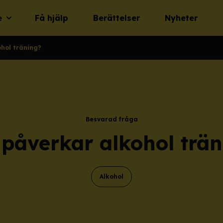
e
Få hjälp
Berättelser
Nyheter
hol träning?
Besvarad fråga
påverkar alkohol trä
Alkohol