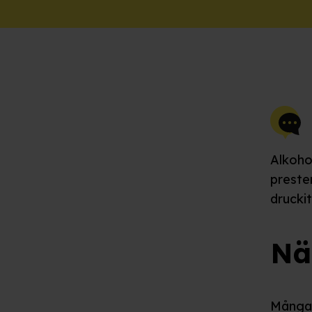
Alkoho
preste
druckit
Nä
Många 