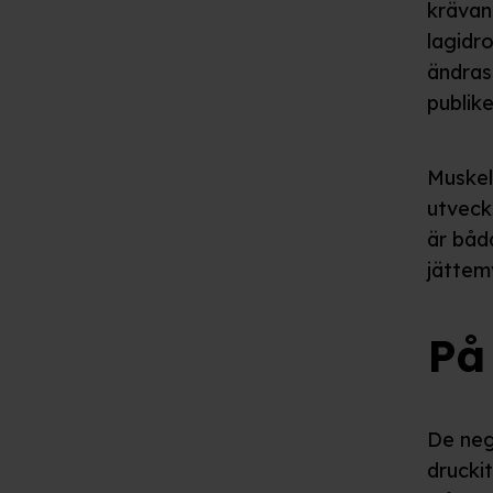
krävan
lagidr
ändras
publik
Muskel
utveck
är båd
jättem
På
De neg
drucki