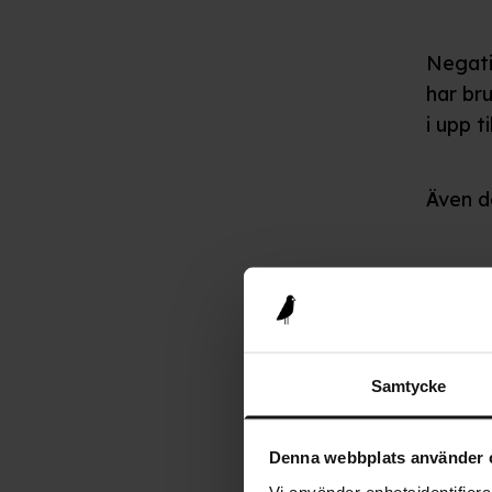
Negati
har br
i upp t
Även d
prec
reak
koor
Samtycke
konc
Denna webbplats använder 
(1)
Vi använder enhetsidentifierar