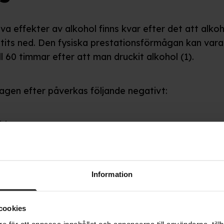
va effekter av alkohol finns kvar efter det att alko
utits ned. Den fysiska prestationsförmågan kan var
ill 60 timmar efter att man druckit alkohol (1).
agen efter påverkas följande negativt:
ision
tion
dination
Information
entration
cookies
e för att anpassa innehållet och annonserna till användarna, tillh