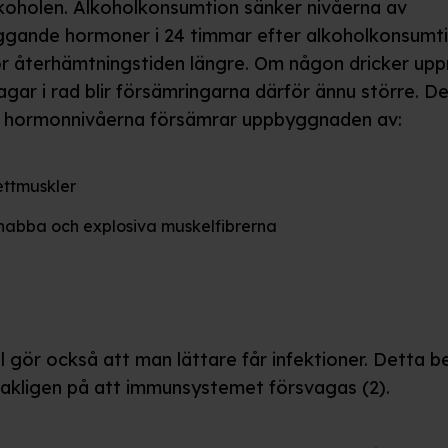
lkoholen. Alkoholkonsumtion sänker nivåerna av
gande hormoner i 24 timmar efter alkoholkonsumti
r återhämtningstiden längre. Om någon dricker upp
agar i rad blir försämringarna därför ännu större. D
 hormonnivåerna försämrar uppbyggnaden av:
ettmuskler
nabba och explosiva muskelfibrerna
l gör också att man lättare får infektioner. Detta b
akligen på att immunsystemet försvagas (2).