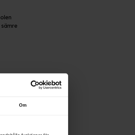
holen
a sämre
Om
andahålla funktioner för