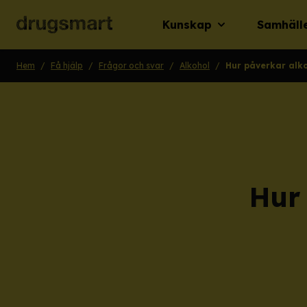
Kunskap
Samhäll
Hem
/
Få hjälp
/
Frågor och svar
/
Alkohol
/
Hur påverkar alko
Hur 