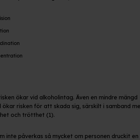
ision
tion
dination
entration
isken ökar vid alkoholintag. Även en mindre mängd
 ökar risken för att skada sig, särskilt i samband m
het och trötthet (1).
m inte påverkas så mycket om personen druckit en