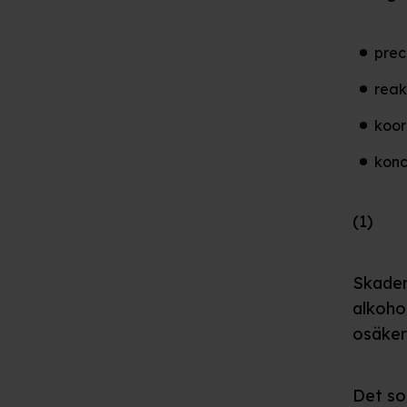
prec
reak
koor
konc
(1)
Skader
alkohol
osäker
Det so