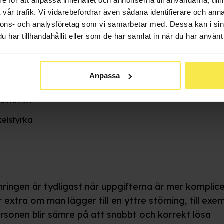
vår trafik. Vi vidarebefordrar även sådana identifierare och anna
nnons- och analysföretag som vi samarbetar med. Dessa kan i sin
er till att det blir försämring i:
har tillhandahållit eller som de har samlat in när du har använt 
tionstider
Anpassa
utsförmåga
dination
elstyrka
ringen är tydligast när uppgifterna är mer komplic
r extra om man lägger till en yttre störning, till exe
Personen blir sämre på att snabbt och korrekt lösa