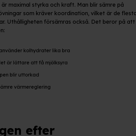
är maximal styrka och kraft. Man blir sämre på
övningar som kräver koordination, vilket är de flest
ar. Uthålligheten försämras också. Det beror på att
n:
 använder kolhydrater lika bra
det är lättare att få mjölksyra
pen blir uttorkad
sämre värmereglering
gen efter