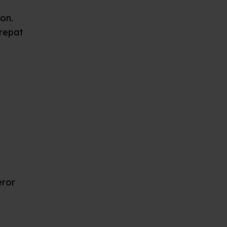
on.
repat
e
eror