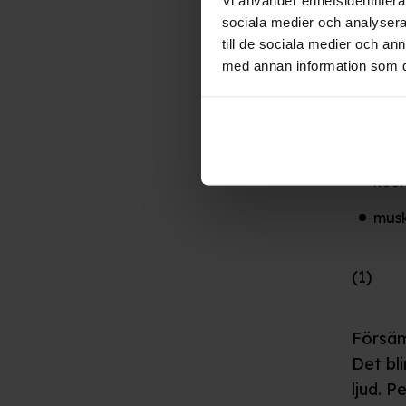
sociala medier och analysera 
till de sociala medier och a
Det led
med annan information som du 
reak
besl
koor
musk
(1)
Försäm
Det bli
ljud. 