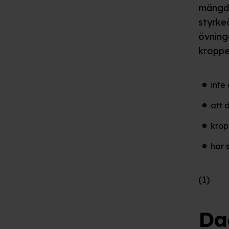
mängd 
styrke
övning
kroppe
inte
att 
krop
har 
(1)
Da