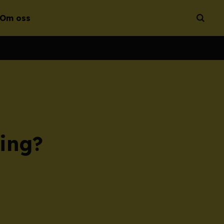
Om oss
Öppna 
ning?