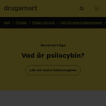
Öppna sökruta
Öppna
Hem
/
Få hjälp
/
Frågor och svar
/
LSD och andra hallucinogener
/
Besvarad fråga
Vad är psilocybin?
LSD och andra hallucinogener