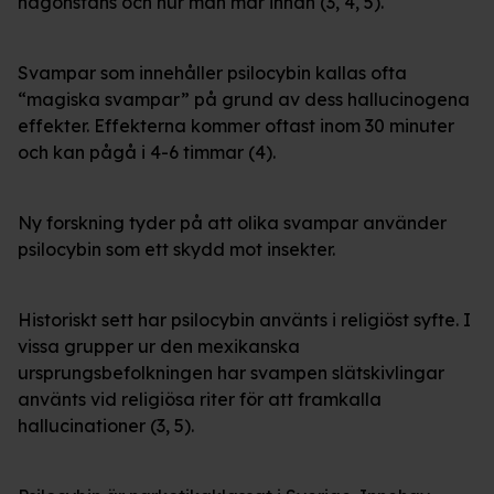
någonstans och hur man mår innan (3, 4, 5).
Svampar som innehåller psilocybin kallas ofta
“magiska svampar” på grund av dess hallucinogena
effekter. Effekterna kommer oftast inom 30 minuter
och kan pågå i 4-6 timmar (4).
Ny forskning tyder på att olika svampar använder
psilocybin som ett skydd mot insekter.
Historiskt sett har psilocybin använts i religiöst syfte. I
vissa grupper ur den mexikanska
ursprungsbefolkningen har svampen slätskivlingar
använts vid religiösa riter för att framkalla
hallucinationer (3, 5).