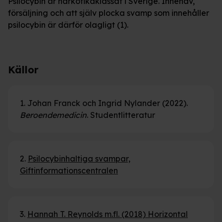
Psilocybin är narkotikaklassat i Sverige. Innehav,
försäljning och att själv plocka svamp som innehåller
psilocybin är därför olagligt (1).
Källor
1.
Johan Franck och Ingrid Nylander (2022).
Beroendemedicin
. Studentlitteratur
2.
Psilocybinhaltiga svampar,
Giftinformationscentralen
3.
Hannah T. Reynolds m.fl. (2018)
Horizontal