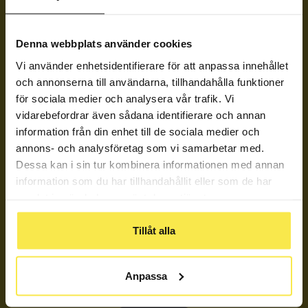
Denna webbplats använder cookies
Vi använder enhetsidentifierare för att anpassa innehållet
Ställ en fråga anonymt!
och annonserna till användarna, tillhandahålla funktioner
för sociala medier och analysera vår trafik. Vi
vidarebefordrar även sådana identifierare och annan
Du som är 13–19 år, om du inte hittar
information från din enhet till de sociala medier och
svar på din fråga kan du ställa den här.
annons- och analysföretag som vi samarbetar med.
Dessa kan i sin tur kombinera informationen med annan
information som du har tillhandahållit eller som de har
Sommaruppehåll!
samlat in när du har använt deras tjänster.
Tillåt alla
Mellan den 26 juni och 11 augusti har vi
sommaruppehåll och kan inte besvara frågor.
Anpassa
Behöver du stöd i frågor om någons användning
av alkohol eller andra droger?