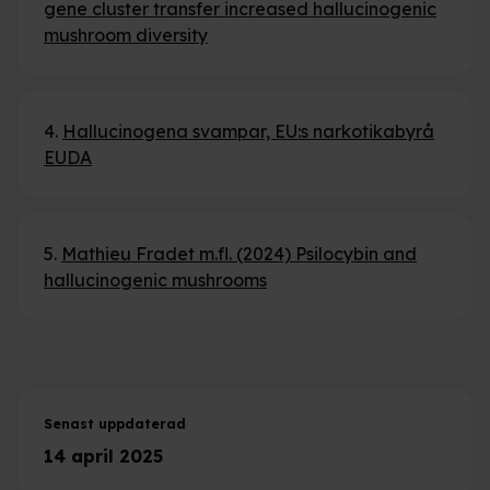
gene cluster transfer increased hallucinogenic
mushroom diversity
4.
Hallucinogena svampar, EU:s narkotikabyrå
EUDA
5.
Mathieu Fradet m.fl. (2024)
Psilocybin and
hallucinogenic mushrooms
Senast uppdaterad
14 april 2025