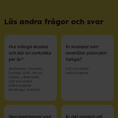
Läs andra frågor och svar
Hur många skadas
Är svampar som
och dör av narkotika
innehåller psilocybin
per år?
farliga?
Amfetamin
,
Cannabis
,
LSD och andra
Ecstasy
,
GHB
,
Heroin
,
hallucinogener
Kokain
,
Läkemedel
,
LSD och andra
,
hallucinogener
Nätdroger
,
Statistik
Vem bestämmer vad
Är det olagligt att