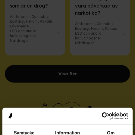
som är en drog?
vara påverkad av
narkotika?
Amfetamin
,
Cannabis
,
Ecstasy
,
Heroin
,
Kokain
,
Amfetamin
,
Cannabis
,
Läkemedel
,
Ecstasy
,
Heroin
,
Kokain
,
LSD och andra
,
LSD och andra
,
hallucinogener
hallucinogener
Nätdroger
Nätdroger
Visa fler
Samtycke
Information
Om