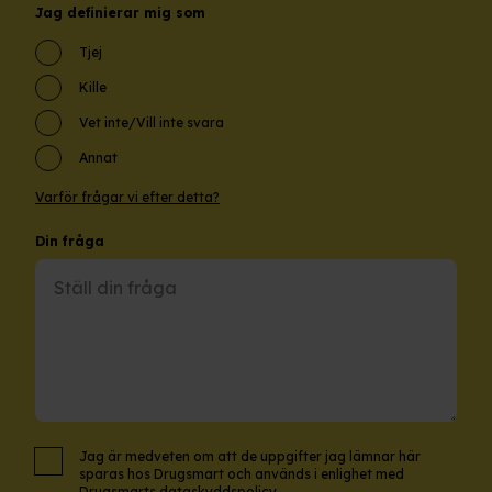
Jag definierar mig som
Tjej
Kille
Vet inte/Vill inte svara
Annat
Varför frågar vi efter detta?
Din fråga
Jag är medveten om att de uppgifter jag lämnar här
sparas hos Drugsmart och används i enlighet med
Drugsmarts dataskyddspolicy
.