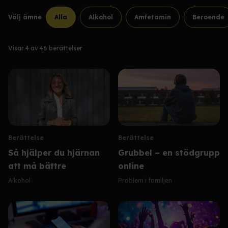
Välj ämne
Alla
Alkohol
Amfetamin
Beroende
Visar
4
av
46
berättelser
Berättelse
Berättelse
Så hjälper du hjärnan
Grubbel – en stödgrupp
att må bättre
online
Alkohol
Problem i familjen