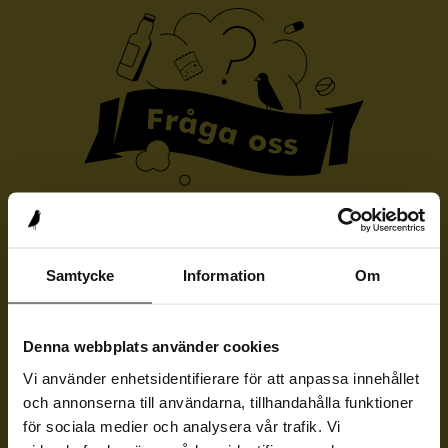
Ställ en fråga anonymt!
Samtycke
Information
Om
Du som är 13–19 år, om du inte hittar
svar på din fråga kan du ställa den här.
Denna webbplats använder cookies
Vi använder enhetsidentifierare för att anpassa innehållet
Sommaruppehåll!
och annonserna till användarna, tillhandahålla funktioner
för sociala medier och analysera vår trafik. Vi