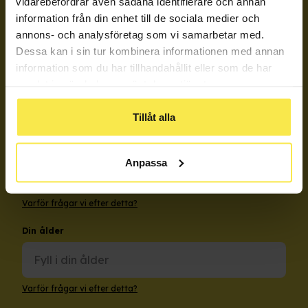
vidarebefordrar även sådana identifierare och annan
information från din enhet till de sociala medier och
Mellan den 26 juni och 11 augusti har vi
annons- och analysföretag som vi samarbetar med.
sommaruppehåll och kan inte besvara frågor.
Dessa kan i sin tur kombinera informationen med annan
Behöver du stöd i frågor om någons användning
information som du har tillhandahållit eller som de har
av alkohol eller andra droger?
samlat in när du har använt deras tjänster.
Kika här
Tillåt alla
Din e-post
Anpassa
Varför frågar vi efter detta?
Din ålder
Varför frågar vi efter detta?