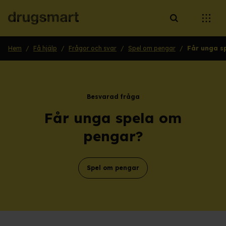
Öppna sökruta
Öppna
Hem
/
Få hjälp
/
Frågor och svar
/
Spel om pengar
/
Får unga s
Besvarad fråga
Får unga spela om
pengar?
Spel om pengar