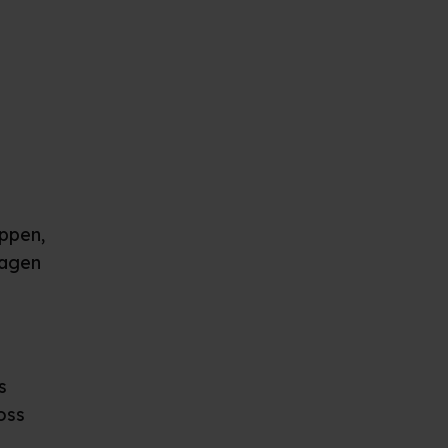
oppen,
magen
s
oss