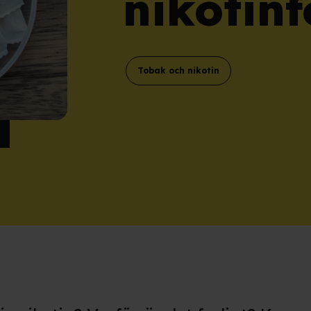
nikotin
Tobak och nikotin