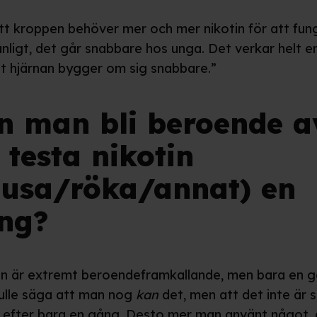
tt kroppen behöver mer och mer nikotin för att fun
nligt, det går snabbare hos unga. Det verkar helt e
t hjärnan bygger om sig snabbare.”
n man bli beroende a
 testa nikotin
nusa/röka/annat) en
ng?
in är extremt beroendeframkallande, men bara en 
ulle säga att man nog
kan
det, men att det inte är 
t efter bara en gång. Desto mer man använt något,