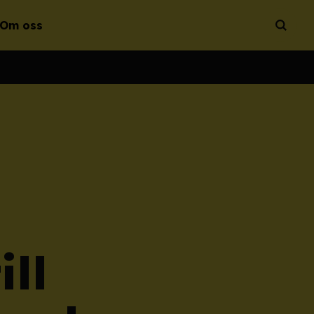
Om oss
Öppna 
ill