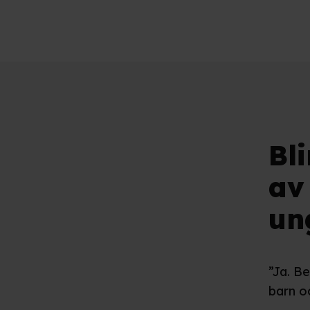
Bl
av
un
”Ja. B
barn o