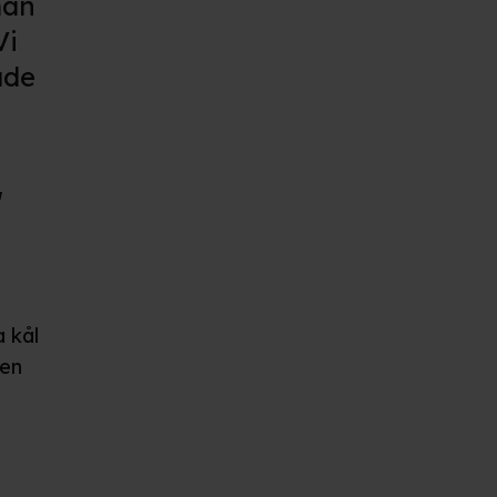
man
Vi
ade
r
a kål
ten