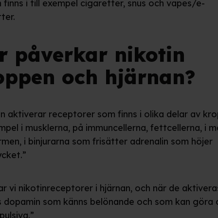
 finns i till exempel cigaretter, snus och vapes/e-
ter.
r påverkar nikotin
oppen och hjärnan?
n aktiverar receptorer som finns i olika delar av kr
empel i musklerna, på immuncellerna, fettcellerna, i 
men, i binjurarna som frisätter adrenalin som höjer
ycket.”
r vi nikotinreceptorer i hjärnan, och när de aktivera
ts dopamin som känns belönande och som kan göra 
pulsiva.”