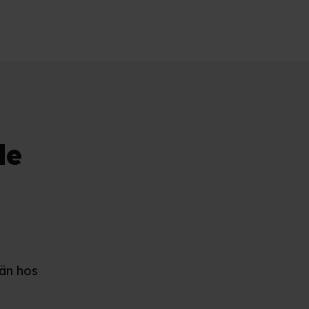
de
 än hos