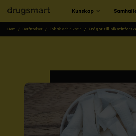
Kunskap
Samhäll
Hem
/
Berättelser
/
Tobak och nikotin
/
Frågor till nikotinfors