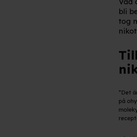
Vad ä
bli b
tog 
niko
Til
ni
”Det är
på ohyr
moleky
recept