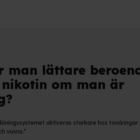
ir man lättare beroen
 nikotin om man är
g?
elöningssystemet aktiveras starkare hos tonåringar
ch vuxna.”