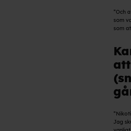
”Och a
som va
som at
Ka
att
(s
gå
”Nikot
Jag sk
vanlig