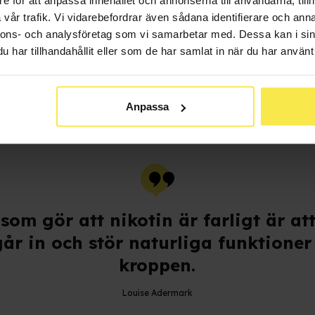
vår trafik. Vi vidarebefordrar även sådana identifierare och anna
nnons- och analysföretag som vi samarbetar med. Dessa kan i sin
har tillhandahållit eller som de har samlat in när du har använt 
Anpassa
som gör att nikotin är farligt är at
går in och stör naturliga funktioner 
kroppen.
Louise Adermark