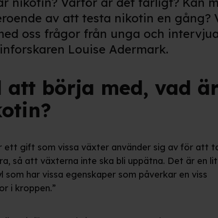
r nikotin? Varför är det farligt? Kan 
eroende av att testa nikotin en gång? 
med oss frågor från unga och intervju
tinforskaren Louise Adermark.
l att börja med, vad ä
kotin?
 ett gift som vissa växter använder sig av för att t
a, så att växterna inte ska bli uppätna. Det är en li
l som har vissa egenskaper som påverkar en viss
or i kroppen.”