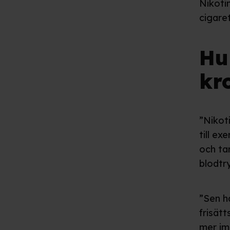
Nikotin
cigaret
Hu
kr
”Nikoti
till ex
och tar
blodtr
”Sen ha
frisät
mer im