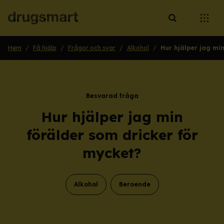
Öppna sökruta
Öppna
Hem
/
Få hjälp
/
Frågor och svar
/
Alkohol
/
Hur hjälper jag mi
Besvarad fråga
Hur hjälper jag min
förälder som dricker för
mycket?
Alkohol
Beroende