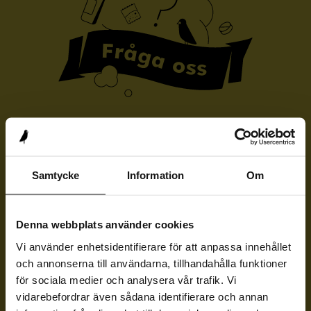
Ställ en fråga anonymt!
Samtycke
Information
Om
Du som är 13–19 år, om du inte hittar
svar på din fråga kan du ställa den här.
Denna webbplats använder cookies
Sommaruppehåll!
Vi använder enhetsidentifierare för att anpassa innehållet
och annonserna till användarna, tillhandahålla funktioner
för sociala medier och analysera vår trafik. Vi
vidarebefordrar även sådana identifierare och annan
Mellan den 26 juni och 11 augusti har vi