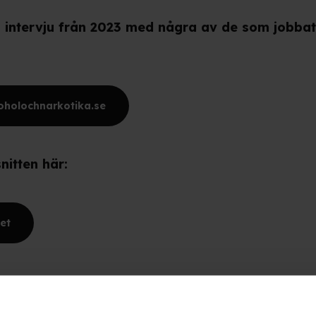
 intervju från 2023 med några av de som jobba
oholochnarkotika.se
nitten här:
et