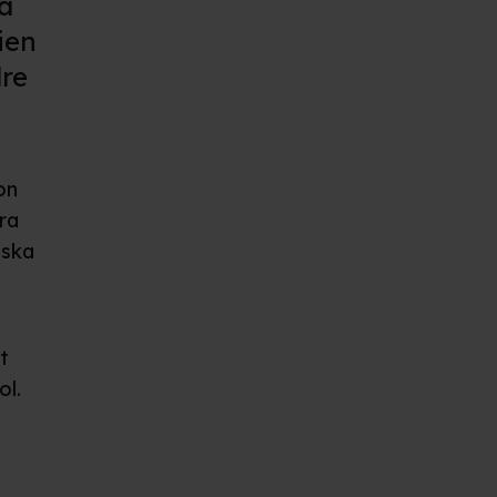
å
ien
dre
on
ra
 ska
t
ol.