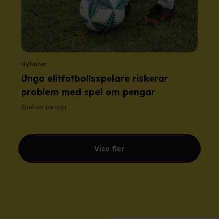
Nyheter
Unga elitfotbollsspelare riskerar
problem med spel om pengar
Spel om pengar
Visa fler