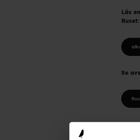
Läs en
Ruset:
alk
Se avs
Rus