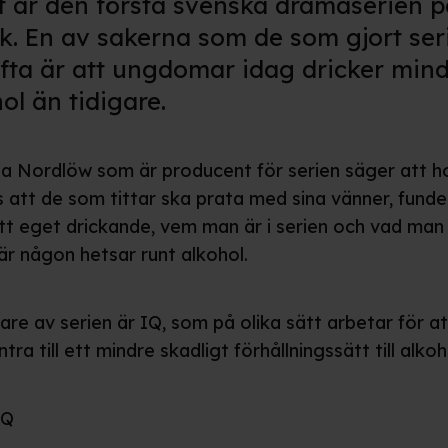
t är den första svenska dramaserien p
ok. En av sakerna som de som gjort ser
lyfta är att ungdomar idag dricker min
ol än tidigare.
 Nordlöw som är producent för serien säger att h
 att de som tittar ska prata med sina vänner, funde
itt eget drickande, vem man är i serien och vad man
är någon hetsar runt alkohol.
are av serien är IQ, som på olika sätt arbetar för at
ra till ett mindre skadligt förhållningssätt till alkoh
IQ