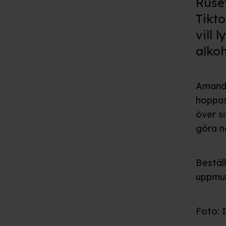
Ruse
Tikt
vill 
alkoh
Amanda
hoppas
över s
göra n
Beställ
uppmunt
Foto: 