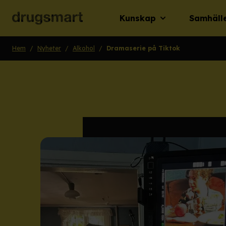
Kunskap
Samhäll
Hem
/
Nyheter
/
Alkohol
/
Dramaserie på Tiktok