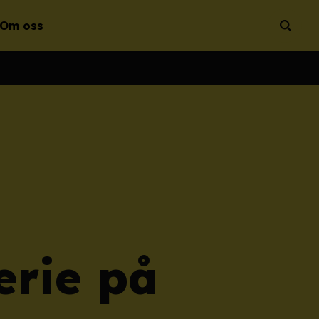
Om oss
Öppna 
rie på