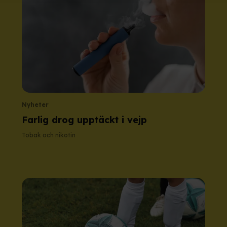
Nyheter
Farlig drog upptäckt i vejp
Tobak och nikotin