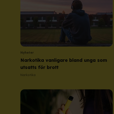
Nyheter
Narkotika vanligare bland unga som
utsatts för brott
Narkotika