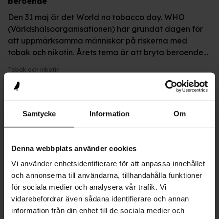
beroende
Den 31 maj är det World no tobacco day. WHO
(Världshälsoorganisationen) har grundat dagen för
att uppmärksamma människor på riskerna med
tobak och nikotin. Årets tema är att bryta beroende
av tobak och nikotin.
Tobak och nikotin
Nyheter
Samtycke
Information
Om
Vecka om föräldrar som dricker för mycket
I februari varje år är det en vecka som heter Spela
Denna webbplats använder cookies
roll. Den finns för att uppmärksamma något som är
vanligare än många tror: att ha en förälder som
Vi använder enhetsidentifierare för att anpassa innehållet
dricker för mycket alkohol.
och annonserna till användarna, tillhandahålla funktioner
för sociala medier och analysera vår trafik. Vi
Alkohol
,
Problem i familjen
vidarebefordrar även sådana identifierare och annan
information från din enhet till de sociala medier och