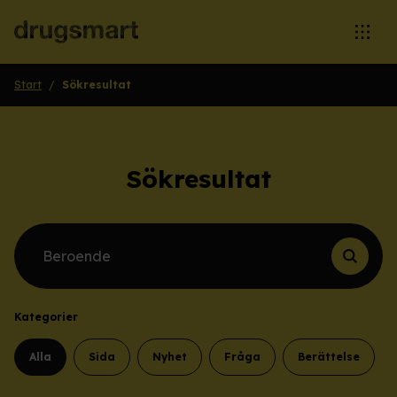
Öppna
Start
/
Sökresultat
Sökresultat
Sök efter innehåll
Kategorier
Alla
Sida
Nyhet
Fråga
Berättelse