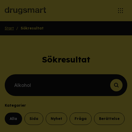
Öppna
Start
/
Sökresultat
Sökresultat
Sök efter innehåll
Kategorier
Alla
Sida
Nyhet
Fråga
Berättelse