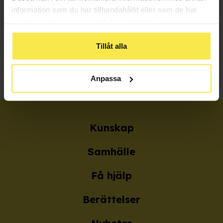
Berättelse
information som du har tillhandahållit eller som de har
Boktips om föräldrar med alkoholproblem
samlat in när du har använt deras tjänster.
I den här texten tipsar vi om böcker som handlar om
föräldrar som dricker för mycket.
Tillåt alla
Alkohol
,
Problem i familjen
Anpassa
Kunskap
Samhälle
Få hjälp
Berättelser