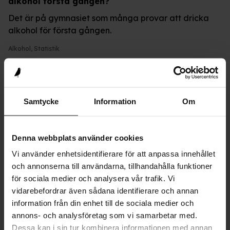
alkohol första gången?
Det är på gymnasiet som många provar att dricka
alkohol för första gången.
Alkohol
,
Statistik
Nyheter
Samtycke
Information
Om
Färre unga i Europa använder alkohol, tobak och
cannabis
Allt färre unga i Europa använder alkohol, tobak och
Denna webbplats använder cookies
cannabis. Det visar ESPAD, en stor undersökning som
Vi använder enhetsidentifierare för att anpassa innehållet
görs bland tusentals 15–16-årigar i Europa vart
och annonserna till användarna, tillhandahålla funktioner
fjärde år.
för sociala medier och analysera vår trafik. Vi
vidarebefordrar även sådana identifierare och annan
Alkohol
,
Cannabis
,
Lustgas
,
Spel om pengar
,
Tobak och nikotin
information från din enhet till de sociala medier och
annons- och analysföretag som vi samarbetar med.
Dessa kan i sin tur kombinera informationen med annan